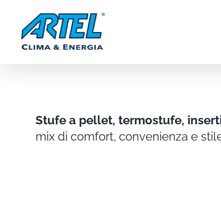
Salta
al
contenuto
Stufe a pellet, termostufe, inser
mix di comfort, convenienza e stil